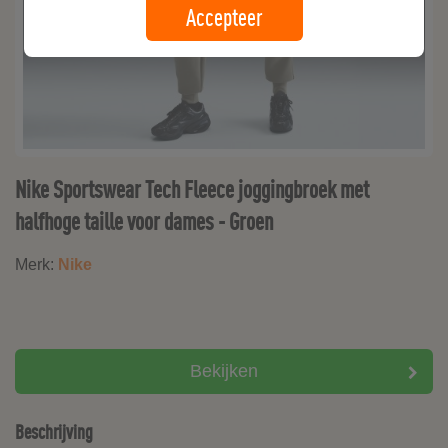
Accepteer
Nike Sportswear Tech Fleece joggingbroek met
halfhoge taille voor dames - Groen
Merk:
Nike
Bekijken
Beschrijving