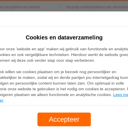
 op het gebied van voetbal
Vergelijk voetbalartikelen van verschil
Cookies en dataverzameling
Kleding
Sneakers
Accessoires
oor onze 'website en app' maken wij gebruik van functionele en analyti
ookies en ook vergelijkbare technieken. Hierdoor werkt de website goe
unnen wij deze ook verder stap voor stap verbeteren.
ok willen we cookies plaatsen om je bezoek nog persoonlijker en
das Superstar sneakers
akkelijker te maken, zodat wij en derde partijen jou internetgedrag ku
olgen en persoonlijke content kunnen laten zien. Om optimaal in volle
lorie onze website te gebruiken is het nodig om cookies te accepteren. B
eigeren plaatsen we alleen functionele en analytische cookies.
Lees m
ar
er
.
Accepteer