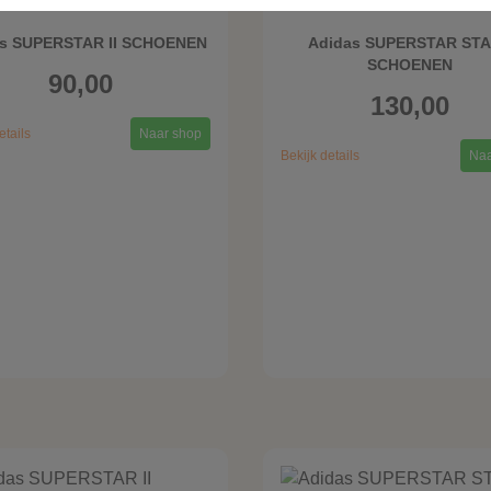
Adidas
Adidas
s SUPERSTAR II SCHOENEN
Adidas SUPERSTAR ST
SCHOENEN
90,00
130,00
etails
Naar shop
Bekijk details
Naa