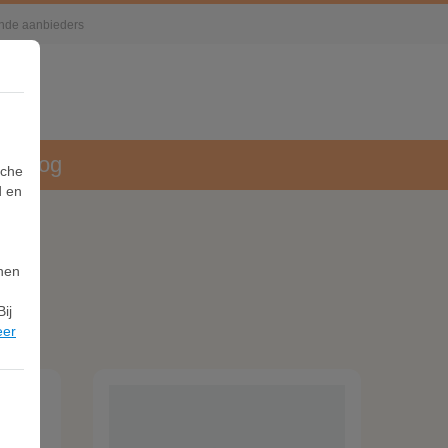
lende aanbieders
Blog
sche
d en
nnen
ij
eer