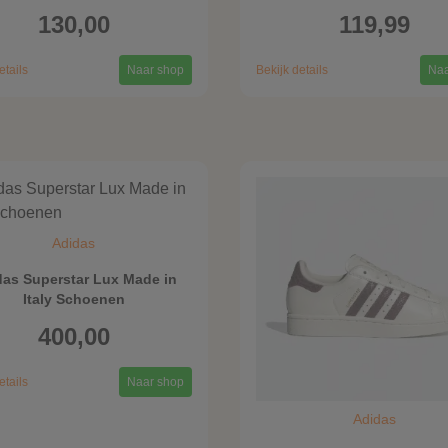
130,00
119,99
etails
Naar shop
Bekijk details
Naa
Adidas
das Superstar Lux Made in
Italy Schoenen
400,00
etails
Naar shop
Adidas