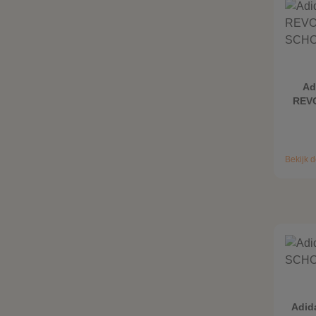
Ad
REV
Bekijk d
Adid