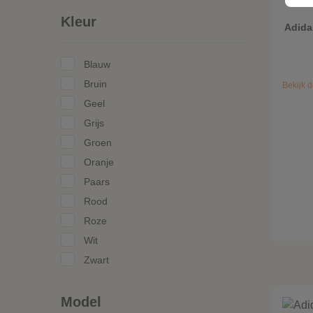
Kleur
Adida
Blauw
Bruin
Bekijk d
Geel
Grijs
Groen
Oranje
Paars
Rood
Roze
Wit
Zwart
Model