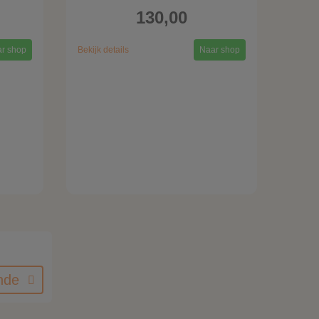
130,00
r shop
Bekijk details
Naar shop
nde