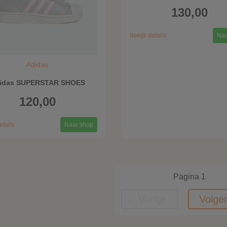
130,00
Bekijk details
Naa
Adidas
idas SUPERSTAR SHOES
120,00
etails
Naar shop
Pagina 1
Vorige
Volge