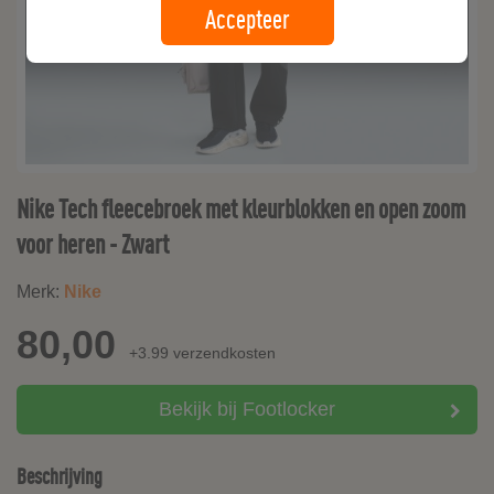
Accepteer
Nike Tech fleecebroek met kleurblokken en open zoom
voor heren - Zwart
Merk:
Nike
80,00
+3.99 verzendkosten
Bekijk bij Footlocker
Beschrijving