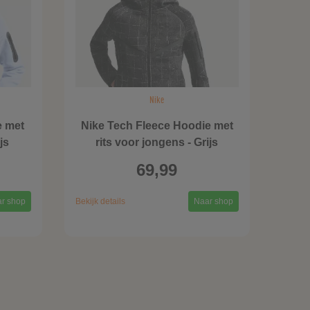
Nike
e met
Nike Tech Fleece Hoodie met
js
rits voor jongens - Grijs
69,99
r shop
Bekijk details
Naar shop