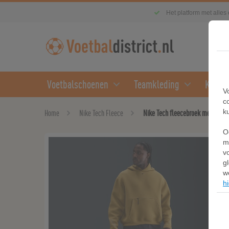
Het platform met alles
Voetbalschoenen
Teamkleding
Kledin
V
c
k
Home
Nike Tech Fleece
Nike Tech fleecebroek met open 
O
m
v
g
w
hi