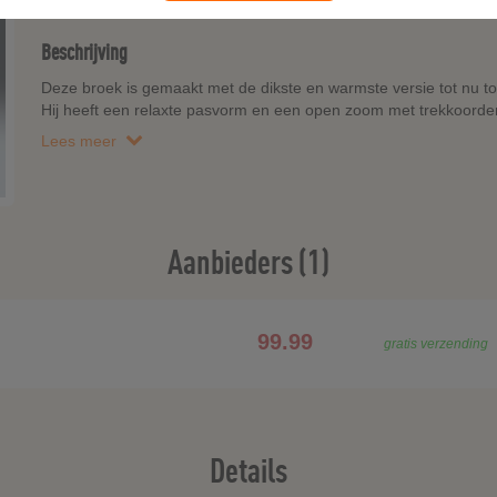
Beschrijving
Deze broek is gemaakt met de dikste en warmste versie tot nu to
Hij heeft een relaxte pasvorm en een open zoom met trekkoorde
Lees meer
Aanbieders (1)
99.99
gratis verzending
Details