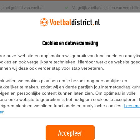
 op het gebied van voetbal
Vergelijk voetbalartikelen van verschil
Cookies en dataverzameling
g
Sneakers
Accessoires
Blog
oor onze 'website en app' maken wij gebruik van functionele en analyti
ookies en ook vergelijkbare technieken. Hierdoor werkt de website goe
unnen wij deze ook verder stap voor stap verbeteren.
zoom voor heren - Zwart
ok willen we cookies plaatsen om je bezoek nog persoonlijker en
Nike Tech fleecebroek met open zoo
akkelijker te maken, zodat wij en derde partijen jou internetgedrag ku
olgen en persoonlijke content kunnen laten zien. Om optimaal in volle
lorie onze website te gebruiken is het nodig om cookies te accepteren. B
Merk:
Nike
eigeren plaatsen we alleen functionele en analytische cookies.
Lees m
er
.
99,99
gratis verzending
Accepteer
Bekijk bij Nike