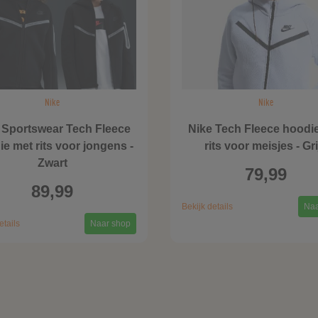
Nike
Nike
 Sportswear Tech Fleece
Nike Tech Fleece hoodi
e met rits voor jongens -
rits voor meisjes - Gri
Zwart
79,99
89,99
Bekijk details
Naa
etails
Naar shop