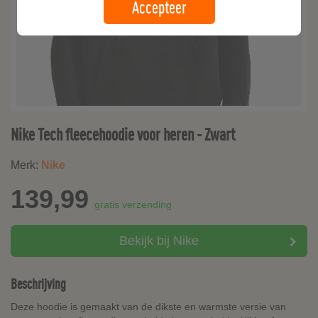
Accepteer
Nike Tech fleecehoodie voor heren - Zwart
Merk:
Nike
139,99
gratis verzending
Bekijk bij Nike
Beschrijving
Deze hoodie is gemaakt van de dikste en warmste versie van