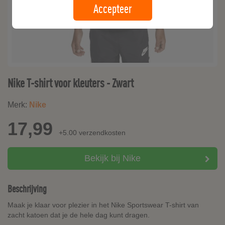
Accepteer
Nike T-shirt voor kleuters - Zwart
Merk:
Nike
17,99
+5.00 verzendkosten
Bekijk bij Nike
Beschrijving
Maak je klaar voor plezier in het Nike Sportswear T-shirt van
zacht katoen dat je de hele dag kunt dragen.