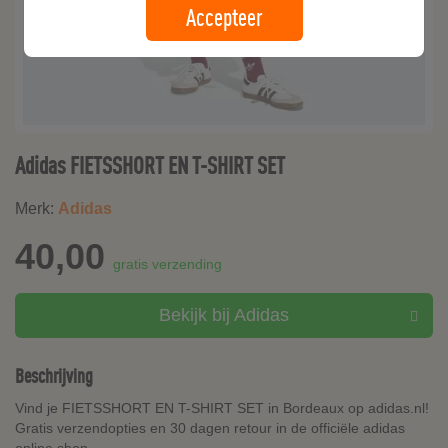
Accepteer
Adidas FIETSSHORT EN T-SHIRT SET
Merk:
Adidas
40,00
gratis verzending
Bekijk bij Adidas
Beschrijving
Vind je FIETSSHORT EN T-SHIRT SET in Bordeaux op adidas.nl!
Gratis verzendopties en 30 dagen retour in de officiële adidas