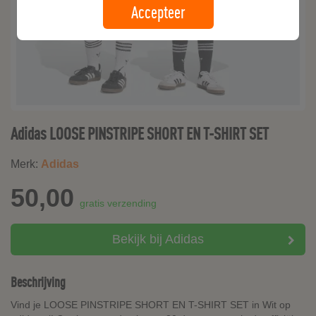
Accepteer
Adidas LOOSE PINSTRIPE SHORT EN T-SHIRT SET
Merk:
Adidas
50,00
gratis verzending
Bekijk bij Adidas
Beschrijving
Vind je LOOSE PINSTRIPE SHORT EN T-SHIRT SET in Wit op