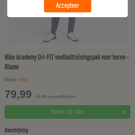
Accepteer
Nike Academy Dri-FIT voetbaltrainingspak voor heren -
Blauw
Merk:
Nike
79,99
+5.00 verzendkosten
Bekijk bij Nike
Beschrijving