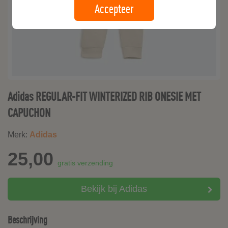
Accepteer
Adidas REGULAR-FIT WINTERIZED RIB ONESIE MET
CAPUCHON
Merk:
Adidas
25,00
gratis verzending
Bekijk bij Adidas
Beschrijving