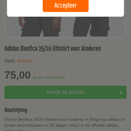
Accepteer
Adidas Benfica 25/26 Uitshirt voor kinderen
Merk:
Adidas
75,00
gratis verzending
Bekijk bij Adidas
Beschrijving
Vind je Benfica 25/26 Uitshirt voor kinderen in Beige op adidas.nl!
Gratis verzendopties en 30 dagen retour in de officiële adidas