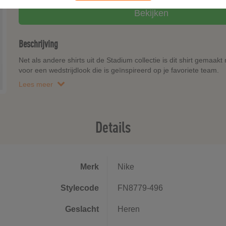
Bekijken
Beschrijving
Net als andere shirts uit de Stadium collectie is dit shirt gemaa
voor een wedstrijdlook die is geïnspireerd op je favoriete team.
Lees meer
Details
Merk
Nike
Stylecode
FN8779-496
Geslacht
Heren