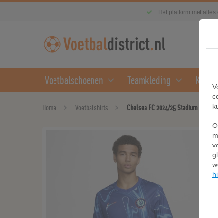
Het platform met alles
Voetbalschoenen
Teamkleding
Kledin
V
c
k
Home
Voetbalshirts
Chelsea FC 2024/25 Stadium Thuis Nik
O
m
v
g
w
hi