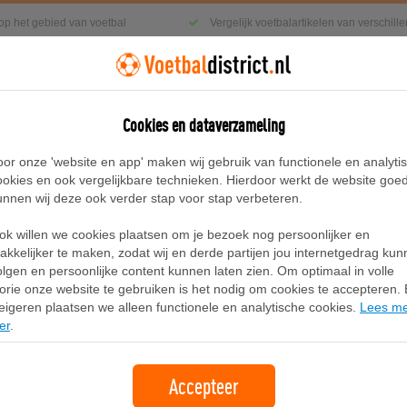
 op het gebied van voetbal
Vergelijk voetbalartikelen van verschil
Cookies en dataverzameling
g
Sneakers
Accessoires
Blog
oor onze 'website en app' maken wij gebruik van functionele en analyti
ookies en ook vergelijkbare technieken. Hierdoor werkt de website goe
unnen wij deze ook verder stap voor stap verbeteren.
e Dri-FIT replicavoetbalshirt voor heren - Blauw
ok willen we cookies plaatsen om je bezoek nog persoonlijker en
Chelsea FC 2024/25 Stadium Thuis Ni
akkelijker te maken, zodat wij en derde partijen jou internetgedrag ku
olgen en persoonlijke content kunnen laten zien. Om optimaal in volle
voor heren - Blauw
lorie onze website te gebruiken is het nodig om cookies te accepteren. B
eigeren plaatsen we alleen functionele en analytische cookies.
Lees m
er
.
Merk:
Nike
Accepteer