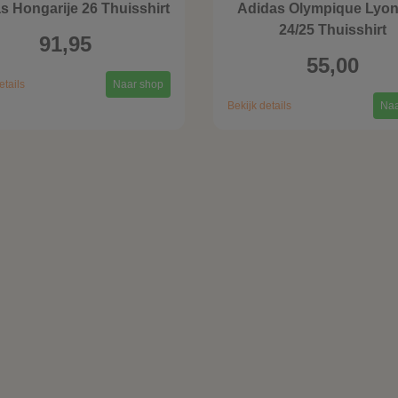
s Hongarije 26 Thuisshirt
Adidas Olympique Lyon
24/25 Thuisshirt
91,95
55,00
etails
Naar shop
Bekijk details
Naa