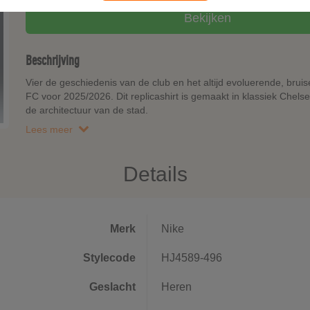
Bekijken
Beschrijving
Vier de geschiedenis van de club en het altijd evoluerende, bru
FC voor 2025/2026. Dit replicashirt is gemaakt in klassiek Chelse
de architectuur van de stad.
Lees meer
Details
Merk
Nike
Stylecode
HJ4589-496
Geslacht
Heren