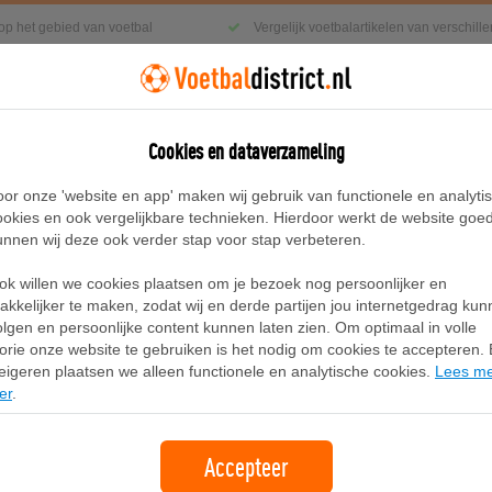
 op het gebied van voetbal
Vergelijk voetbalartikelen van verschil
Cookies en dataverzameling
g
Sneakers
Accessoires
Blog
oor onze 'website en app' maken wij gebruik van functionele en analyti
ookies en ook vergelijkbare technieken. Hierdoor werkt de website goe
unnen wij deze ook verder stap voor stap verbeteren.
e Dri-FIT replicavoetbalshirt voor heren - Blauw
ok willen we cookies plaatsen om je bezoek nog persoonlijker en
Chelsea FC 2025/26 Stadium Thuis Ni
akkelijker te maken, zodat wij en derde partijen jou internetgedrag ku
olgen en persoonlijke content kunnen laten zien. Om optimaal in volle
voor heren - Blauw
lorie onze website te gebruiken is het nodig om cookies te accepteren. B
eigeren plaatsen we alleen functionele en analytische cookies.
Lees m
er
.
Merk:
Nike
Accepteer