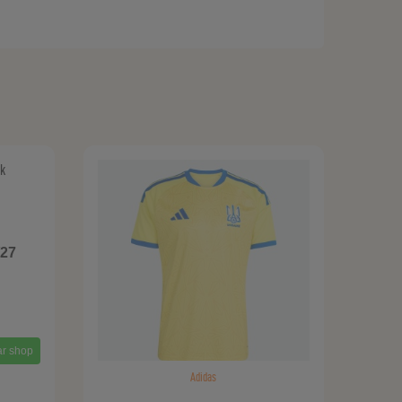
/27
r shop
Adidas