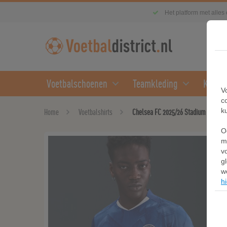
Het platform met alles
Voetbalschoenen
Teamkleding
Kledin
V
c
k
Home
Voetbalshirts
Chelsea FC 2025/26 Stadium Thuis Nik
O
m
v
g
w
hi