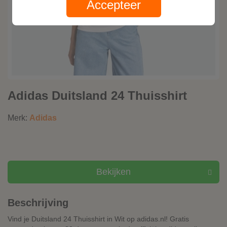
Accepteer
Adidas Duitsland 24 Thuisshirt
Merk:
Adidas
Bekijken
Beschrijving
Vind je Duitsland 24 Thuisshirt in Wit op adidas.nl! Gratis