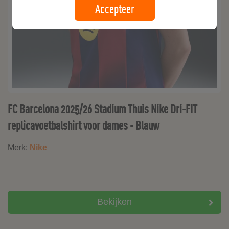
Accepteer
FC Barcelona 2025/26 Stadium Thuis Nike Dri-FIT
replicavoetbalshirt voor dames - Blauw
Merk:
Nike
Bekijken