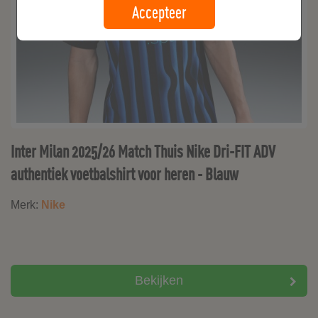
Accepteer
Inter Milan 2025/26 Match Thuis Nike Dri-FIT ADV
authentiek voetbalshirt voor heren - Blauw
Merk:
Nike
Bekijken