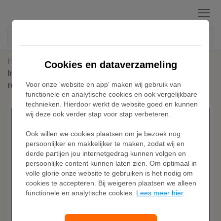
Menu
Home
Voetbalshirts
Cookies en dataverzameling
Inter Milan 2025/26 Stadium Thuis Nike Dri-FIT
Voor onze 'website en app' maken wij gebruik van
replicavoetbalshirt voor heren - Blauw
functionele en analytische cookies en ook vergelijkbare
technieken. Hierdoor werkt de website goed en kunnen
wij deze ook verder stap voor stap verbeteren.
Ook willen we cookies plaatsen om je bezoek nog
persoonlijker en makkelijker te maken, zodat wij en
derde partijen jou internetgedrag kunnen volgen en
persoonlijke content kunnen laten zien. Om optimaal in
volle glorie onze website te gebruiken is het nodig om
cookies te accepteren. Bij weigeren plaatsen we alleen
functionele en analytische cookies.
Lees meer hier
.