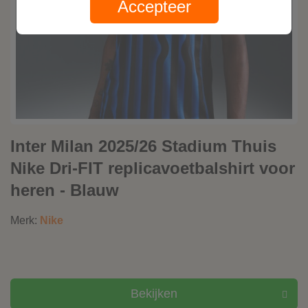
Accepteer
Inter Milan 2025/26 Stadium Thuis
Nike Dri-FIT replicavoetbalshirt voor
heren - Blauw
Merk:
Nike
Bekijken