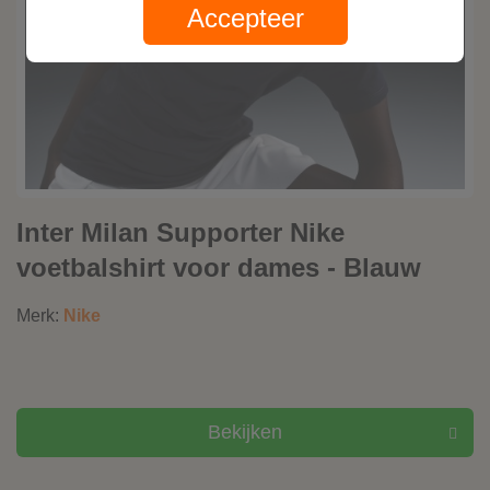
Accepteer
Inter Milan Supporter Nike
voetbalshirt voor dames - Blauw
Merk:
Nike
Bekijken