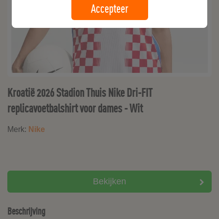
Accepteer
Kroatië 2026 Stadion Thuis Nike Dri-FIT
replicavoetbalshirt voor dames - Wit
Merk:
Nike
Bekijken
Beschrijving