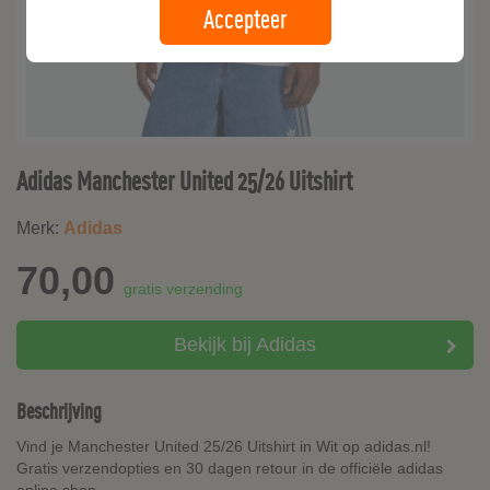
Accepteer
Adidas Manchester United 25/26 Uitshirt
Merk:
Adidas
70,00
gratis verzending
Bekijk bij Adidas
Beschrijving
Vind je Manchester United 25/26 Uitshirt in Wit op adidas.nl!
Gratis verzendopties en 30 dagen retour in de officiële adidas