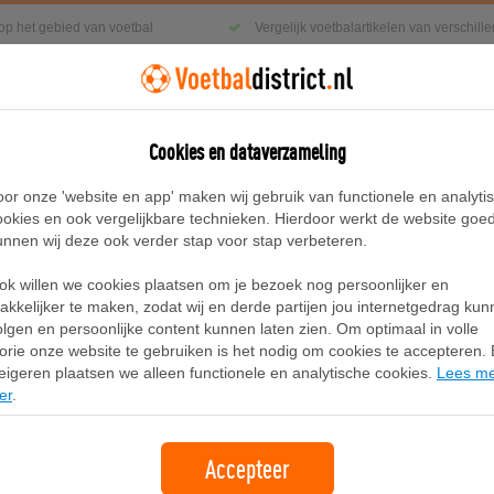
 op het gebied van voetbal
Vergelijk voetbalartikelen van verschil
Cookies en dataverzameling
g
Sneakers
Accessoires
Blog
oor onze 'website en app' maken wij gebruik van functionele en analyti
ookies en ook vergelijkbare technieken. Hierdoor werkt de website goe
unnen wij deze ook verder stap voor stap verbeteren.
 Kids
ok willen we cookies plaatsen om je bezoek nog persoonlijker en
Adidas Manchester United Uitshirt 9
akkelijker te maken, zodat wij en derde partijen jou internetgedrag ku
olgen en persoonlijke content kunnen laten zien. Om optimaal in volle
lorie onze website te gebruiken is het nodig om cookies te accepteren. B
Merk:
Adidas
eigeren plaatsen we alleen functionele en analytische cookies.
Lees m
er
.
85,00
gratis verzending
Accepteer
Bekijk bij Adidas