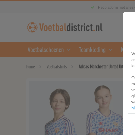
Het platform met alles
Voetbalschoenen
Teamkleding
Kledin
V
c
k
Home
Voetbalshirts
Adidas Manchester United Uitshirt 90
O
m
v
g
w
hi