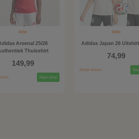
Adidas
Adidas
Adidas Arsenal 25/26
Adidas Japan 26 Uitshirt
uthentiek Thuisshirt
74,99
149,99
Bekijk details
Naa
etails
Naar shop