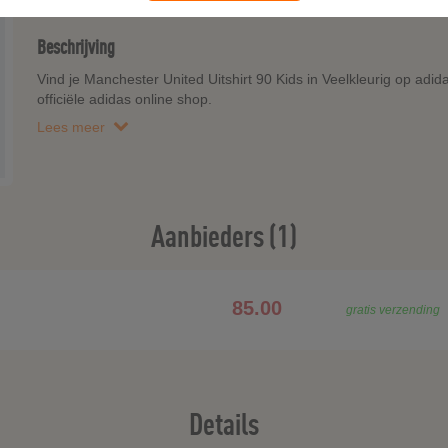
Beschrijving
Vind je Manchester United Uitshirt 90 Kids in Veelkleurig op adid
officiële adidas online shop.
Lees meer
Aanbieders (1)
85.00
gratis verzending
Details