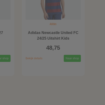
Adidas
27
Adidas Newcastle United FC
t
24/25 Uitshirt Kids
48,75
r shop
Bekijk details
Naar shop