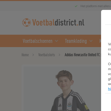
Het platform met alles
Voetbalschoenen
Teamkleding
Kledin
V
c
k
Home
Voetbalshirts
Adidas Newcastle United FC 24/25 Th
O
m
v
g
w
hi