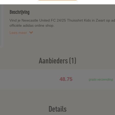
Beschrijving
Vind je Newcastle United FC 24/25 Thuisshirt Kids in Zwart op ad
officiële adidas online shop.
Lees meer
Aanbieders (1)
48.75
gratis verzending
Details