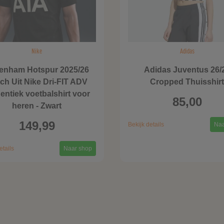
Nike
Adidas
tenham Hotspur 2025/26
Adidas Juventus 26/
ch Uit Nike Dri-FIT ADV
Cropped Thuisshir
entiek voetbalshirt voor
85,00
heren - Zwart
149,99
Bekijk details
Naa
etails
Naar shop