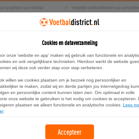
 op het gebied van voetbal
Vergelijk voetbalartikelen van verschil
Cookies en dataverzameling
g
Sneakers
Accessoires
Blog
oor onze 'website en app' maken wij gebruik van functionele en analyti
ookies en ook vergelijkbare technieken. Hierdoor werkt de website goe
unnen wij deze ook verder stap voor stap verbeteren.
uisshirt Kids
ok willen we cookies plaatsen om je bezoek nog persoonlijker en
Adidas Newcastle United FC 24/25 T
akkelijker te maken, zodat wij en derde partijen jou internetgedrag ku
olgen en persoonlijke content kunnen laten zien. Om optimaal in volle
lorie onze website te gebruiken is het nodig om cookies te accepteren. B
Merk:
Adidas
eigeren plaatsen we alleen functionele en analytische cookies.
Lees m
er
.
48,75
gratis verzending
Accepteer
Bekijk bij Adidas