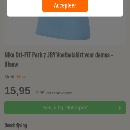
Accepteer
Nike Dri-FIT Park 7 JBY Voetbalshirt voor dames -
Blauw
Merk:
Nike
15,95
+5.95 verzendkosten
Bekijk bij Plutosport
Beschrijving