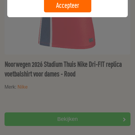
Accepteer
Noorwegen 2026 Stadium Thuis Nike Dri-FIT replica
voetbalshirt voor dames - Rood
Merk:
Nike
Bekijken