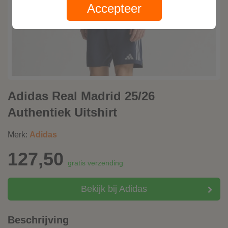
Accepteer
Adidas Real Madrid 25/26
Authentiek Uitshirt
Merk:
Adidas
127,50
gratis verzending
Bekijk bij Adidas
Beschrijving