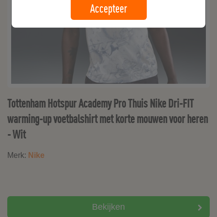
Accepteer
Tottenham Hotspur Academy Pro Thuis Nike Dri-FIT
warming-up voetbalshirt met korte mouwen voor heren
- Wit
Merk:
Nike
Bekijken