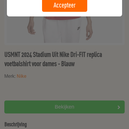
Accepteer
USMNT 2024 Stadium Uit Nike Dri-FIT replica
voetbalshirt voor dames - Blauw
Merk:
Nike
Bekijken
Beschrijving