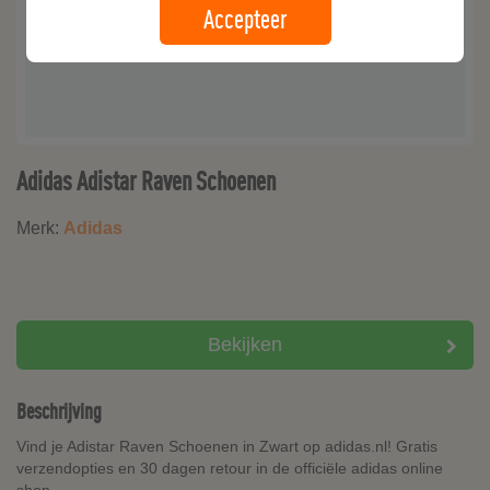
Accepteer
Adidas Adistar Raven Schoenen
Merk:
Adidas
Bekijken
Beschrijving
Vind je Adistar Raven Schoenen in Zwart op adidas.nl! Gratis
verzendopties en 30 dagen retour in de officiële adidas online