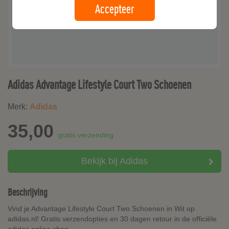
Accepteer
Adidas Advantage Lifestyle Court Two Schoenen
Merk:
Adidas
35,00
gratis verzending
Bekijk bij Adidas
Beschrijving
Vind je Advantage Lifestyle Court Two Schoenen in Wit op
adidas.nl! Gratis verzendopties en 30 dagen retour in de officiële