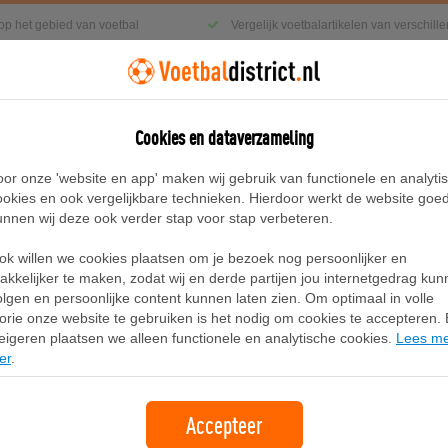
 op het gebied van voetbal
Vergelijk voetbalartikelen van verschil
Cookies en dataverzameling
g
Sneakers
Accessoires
Blog
oor onze 'website en app' maken wij gebruik van functionele en analyti
ookies en ook vergelijkbare technieken. Hierdoor werkt de website goe
unnen wij deze ook verder stap voor stap verbeteren.
rt
ok willen we cookies plaatsen om je bezoek nog persoonlijker en
Air Jordan 1 Low SE Herenschoenen
akkelijker te maken, zodat wij en derde partijen jou internetgedrag ku
olgen en persoonlijke content kunnen laten zien. Om optimaal in volle
lorie onze website te gebruiken is het nodig om cookies te accepteren. B
Merk:
Jordan
eigeren plaatsen we alleen functionele en analytische cookies.
Lees m
er
.
139,99
gratis verzending
Accepteer
Bekijk bij Nike