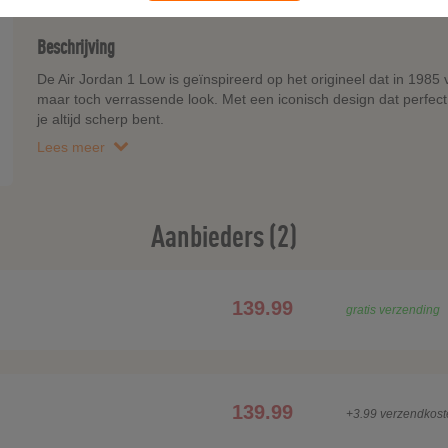
Beschrijving
De Air Jordan 1 Low is geïnspireerd op het origineel dat in 1985
maar toch verrassende look. Met een iconisch design dat perfec
je altijd scherp bent.
Lees meer
Aanbieders (2)
139.99
gratis verzending
139.99
+3.99 verzendkost