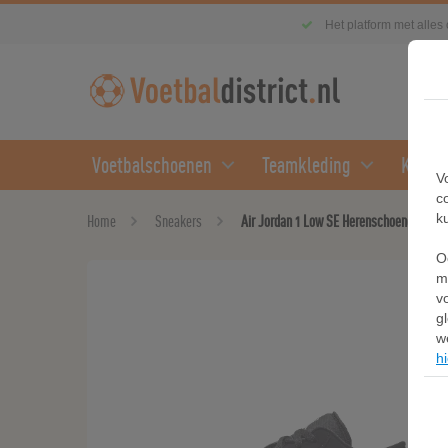
Het platform met alles
Voetbalschoenen
Teamkleding
Kledin
V
c
k
Home
Sneakers
Air Jordan 1 Low SE Herenschoenen - Zwa
O
m
v
g
w
hi