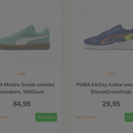
Puma
Puma
 Mostro Suede uniseks
PUMA All-Day Active sne
sneakers, Wit/Goud
Blauw/Groen/Grijs
84,95
29,95
etails
Naar shop
Bekijk details
Naa