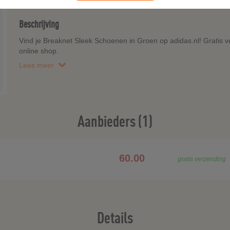
Beschrijving
Vind je Breaknet Sleek Schoenen in Groen op adidas.nl! Gratis ve
online shop.
Lees meer
Aanbieders (1)
60.00
gratis verzending
Details