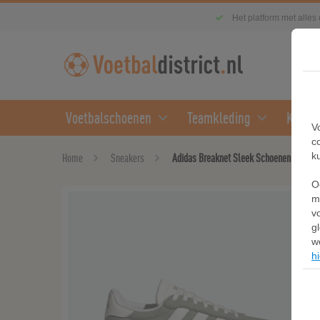
Het platform met alles
Voetbalschoenen
Teamkleding
Kledin
V
c
k
Home
Sneakers
Adidas Breaknet Sleek Schoenen
O
m
v
g
w
hi