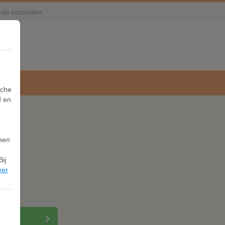
lende aanbieders
sche
d en
nnen
ij
eer