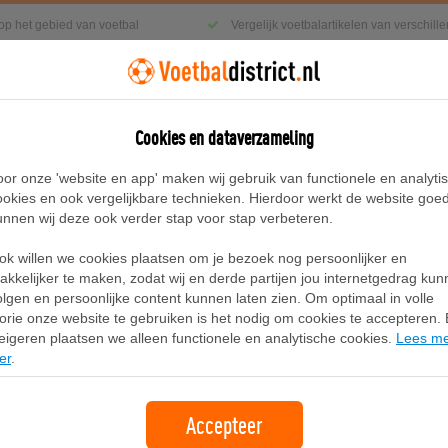
 op het gebied van voetbal
Vergelijk voetbalartikelen van verschil
Cookies en dataverzameling
g
Sneakers
Accessoires
Blog
oor onze 'website en app' maken wij gebruik van functionele en analyti
ookies en ook vergelijkbare technieken. Hierdoor werkt de website goe
unnen wij deze ook verder stap voor stap verbeteren.
ok willen we cookies plaatsen om je bezoek nog persoonlijker en
Adidas Breaknet Sleek Schoenen
akkelijker te maken, zodat wij en derde partijen jou internetgedrag ku
olgen en persoonlijke content kunnen laten zien. Om optimaal in volle
lorie onze website te gebruiken is het nodig om cookies te accepteren. B
Merk:
Adidas
eigeren plaatsen we alleen functionele en analytische cookies.
Lees m
er
.
60,00
gratis verzending
Accepteer
Bekijk bij Adidas