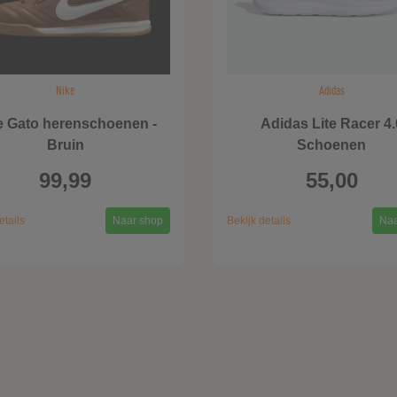
Nike
Adidas
e Gato herenschoenen -
Adidas Lite Racer 4.
Bruin
Schoenen
99,99
55,00
etails
Naar shop
Bekijk details
Naa