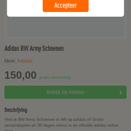
Accepteer
Adidas BW Army Schoenen
Merk:
Adidas
150,00
gratis verzending
Bekijk bij Adidas
Beschrijving
Vind je BW Army Schoenen in Wit op adidas.nl! Gratis
verzendopties en 30 dagen retour in de officiële adidas online