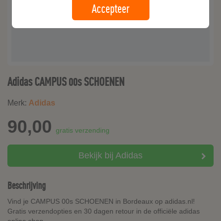
Accepteer
Adidas CAMPUS 00s SCHOENEN
Merk:
Adidas
90,00
gratis verzending
Bekijk bij Adidas
Beschrijving
Vind je CAMPUS 00s SCHOENEN in Bordeaux op adidas.nl!
Gratis verzendopties en 30 dagen retour in de officiële adidas