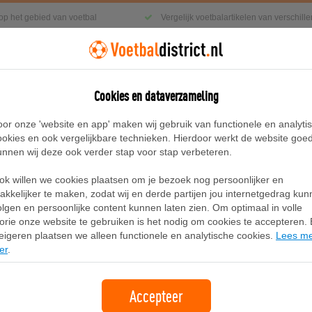
 op het gebied van voetbal
Vergelijk voetbalartikelen van verschil
Cookies en dataverzameling
g
Sneakers
Accessoires
Blog
oor onze 'website en app' maken wij gebruik van functionele en analyti
ookies en ook vergelijkbare technieken. Hierdoor werkt de website goe
unnen wij deze ook verder stap voor stap verbeteren.
hoenen
ok willen we cookies plaatsen om je bezoek nog persoonlijker en
Adidas Campus 00s x Liberty Londo
akkelijker te maken, zodat wij en derde partijen jou internetgedrag ku
olgen en persoonlijke content kunnen laten zien. Om optimaal in volle
lorie onze website te gebruiken is het nodig om cookies te accepteren. B
Merk:
Adidas
eigeren plaatsen we alleen functionele en analytische cookies.
Lees m
er
.
Accepteer
Bekijken