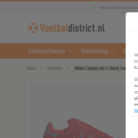
Het platform met alles
Voetbalschoenen
Teamkleding
Kledin
V
c
k
Home
Sneakers
Adidas Campus 00s x Liberty London Sc
O
m
v
g
w
hi