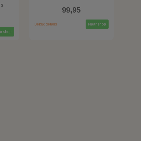
ds
99,95
Bekijk details
Naar shop
r shop