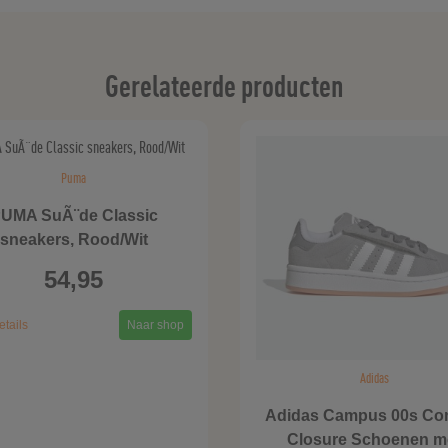
Gerelateerde producten
Puma
UMA SuÃ¨de Classic
sneakers, Rood/Wit
54,95
etails
Naar shop
Adidas
Adidas Campus 00s Co
Closure Schoenen m