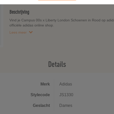
Beschrijving
Vind je Campus 00s x Liberty London Schoenen in Rood op adidas
officiële adidas online shop.
Lees meer
Details
Merk
Adidas
Stylecode
JS1330
Geslacht
Dames