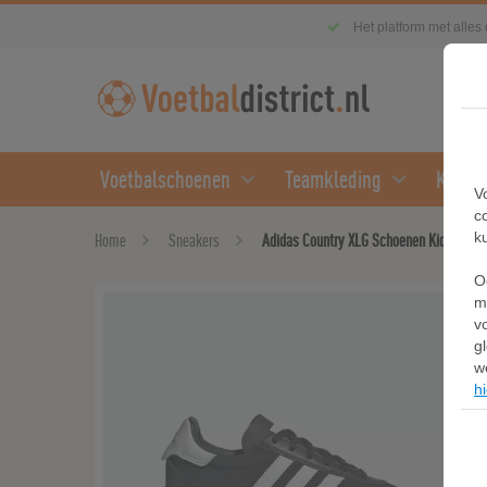
Het platform met alles
Voetbalschoenen
Teamkleding
Kledin
V
c
k
Home
Sneakers
Adidas Country XLG Schoenen Kids
O
m
v
g
w
hi