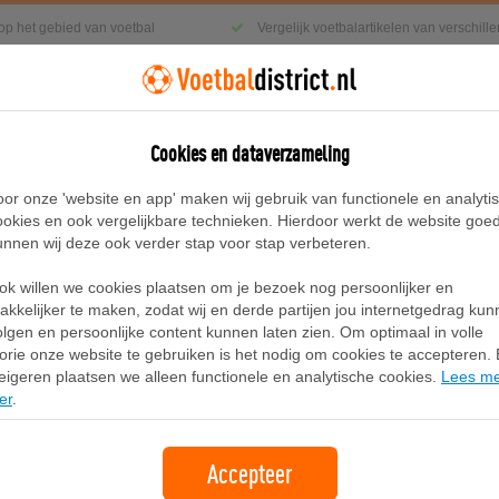
 op het gebied van voetbal
Vergelijk voetbalartikelen van verschil
Cookies en dataverzameling
g
Sneakers
Accessoires
Blog
oor onze 'website en app' maken wij gebruik van functionele en analyti
ookies en ook vergelijkbare technieken. Hierdoor werkt de website goe
unnen wij deze ook verder stap voor stap verbeteren.
ok willen we cookies plaatsen om je bezoek nog persoonlijker en
Adidas Country XLG Schoenen Kids
akkelijker te maken, zodat wij en derde partijen jou internetgedrag ku
olgen en persoonlijke content kunnen laten zien. Om optimaal in volle
lorie onze website te gebruiken is het nodig om cookies te accepteren. B
Merk:
Adidas
eigeren plaatsen we alleen functionele en analytische cookies.
Lees m
er
.
64,00
gratis verzending
Accepteer
Bekijk bij Adidas