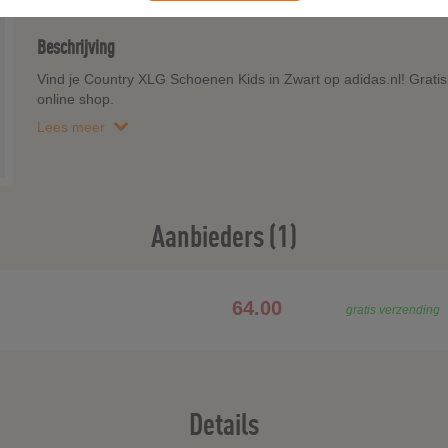
Beschrijving
Vind je Country XLG Schoenen Kids in Zwart op adidas.nl! Gratis 
online shop.
Lees meer
Aanbieders (1)
64.00
gratis verzending
Details