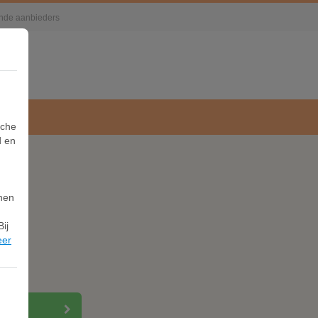
lende aanbieders
sche
d en
nnen
ij
eer