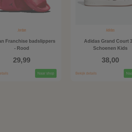
Jordan
Adidas
an Franchise badslippers
Adidas Grand Court 3
- Rood
Schoenen Kids
29,99
38,00
etails
Naar shop
Bekijk details
Naa