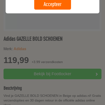
Accepteer
Adidas GAZELLE BOLD SCHOENEN
Merk:
Adidas
119,99
+3.99 verzendkosten
Bekijk bij Footlocker
Beschrijving
Vind je GAZELLE BOLD SCHOENEN in Beige op adidas.nl! Gratis
verzendopties en 30 dagen retour in de officiële adidas online