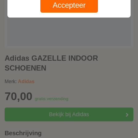
Accepteer
Adidas GAZELLE INDOOR
SCHOENEN
Merk:
Adidas
70,00
gratis verzending
Bekijk bij Adidas
Beschrijving