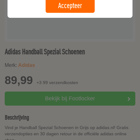
Accepteer
Adidas Handball Spezial Schoenen
Merk:
Adidas
89,99
+3.99 verzendkosten
Bekijk bij Footlocker
Beschrijving
Vind je Handball Spezial Schoenen in Grijs op adidas.nl! Gratis
verzendopties en 30 dagen retour in de officiële adidas online