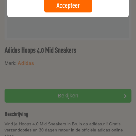
Accepteer
Adidas Hoops 4.0 Mid Sneakers
Merk:
Adidas
Bekijken
Beschrijving
Vind je Hoops 4.0 Mid Sneakers in Bruin op adidas.nl! Gratis
verzendopties en 30 dagen retour in de officiële adidas online