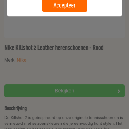
Accepteer
Nike Killshot 2 Leather herenschoenen - Rood
Merk:
Nike
Bekijken
Beschrijving
De Killshot 2 is geïnspireerd op onze originele tennisschoen en is
vernieuwd met seizoenskleuren die je eenvoudig kunt stylen. Het