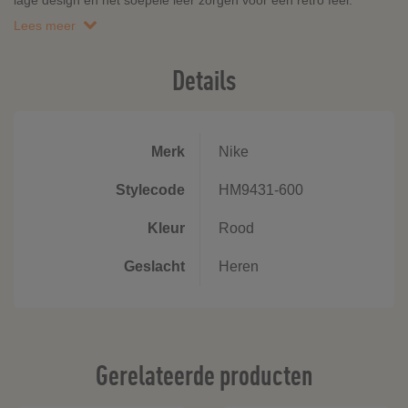
lage design en het soepele leer zorgen voor een retro feel.
Lees meer
Details
Merk
Nike
Stylecode
HM9431-600
Kleur
Rood
Geslacht
Heren
Gerelateerde producten