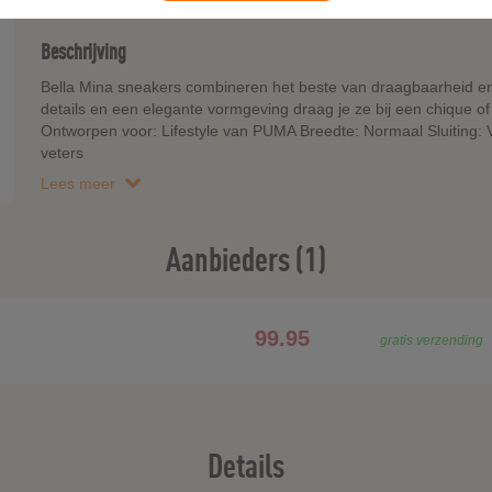
Beschrijving
Bella Mina sneakers combineren het beste van draagbaarheid en
details en een elegante vormgeving draag je ze bij een chique of
Ontworpen voor: Lifestyle van PUMA Breedte: Normaal Sluiting: 
veters
Lees meer
Aanbieders (1)
99.95
gratis verzending
Details