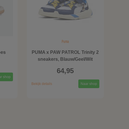
Puma
oes
PUMA x PAW PATROL Trinity 2
sneakers, Blauw/Geel/Wit
64,95
r shop
Bekijk details
Naar shop