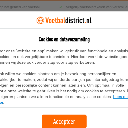
 op het gebied van voetbal
Vergelijk voetbalartikelen van verschil
Cookies en dataverzameling
g
Sneakers
Accessoires
Blog
oor onze 'website en app' maken wij gebruik van functionele en analyti
ookies en ook vergelijkbare technieken. Hierdoor werkt de website goe
unnen wij deze ook verder stap voor stap verbeteren.
Bruin
ok willen we cookies plaatsen om je bezoek nog persoonlijker en
PUMA Bella Mina sneakers voor Da
akkelijker te maken, zodat wij en derde partijen jou internetgedrag ku
olgen en persoonlijke content kunnen laten zien. Om optimaal in volle
lorie onze website te gebruiken is het nodig om cookies te accepteren. B
Merk:
Puma
eigeren plaatsen we alleen functionele en analytische cookies.
Lees m
er
.
99,95
gratis verzending
Accepteer
Bekijk bij PUMA