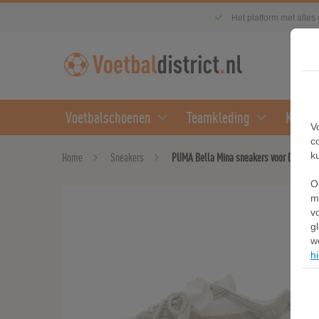
Het platform met alles
Voetbalschoenen
Teamkleding
Kledin
V
c
k
Home
Sneakers
PUMA Bella Mina sneakers voor Dames, 
O
m
v
g
w
hi