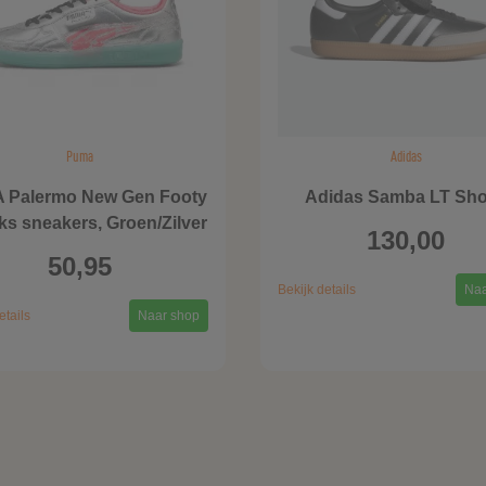
Puma
Adidas
 Palermo New Gen Footy
Adidas Samba LT Sh
ks sneakers, Groen/Zilver
130,00
50,95
Bekijk details
Naa
etails
Naar shop