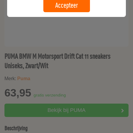
Accepteer
PUMA BMW M Motorsport Drift Cat 11 sneakers
Uniseks, Zwart/Wit
Merk:
Puma
63,95
gratis verzending
Bekijk bij PUMA
Beschrijving