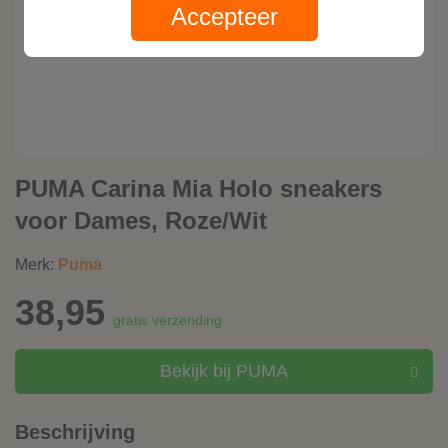
Accepteer
PUMA Carina Mia Holo sneakers
voor Dames, Roze/Wit
Merk:
Puma
38,95
gratis verzending
Bekijk bij PUMA
Beschrijving