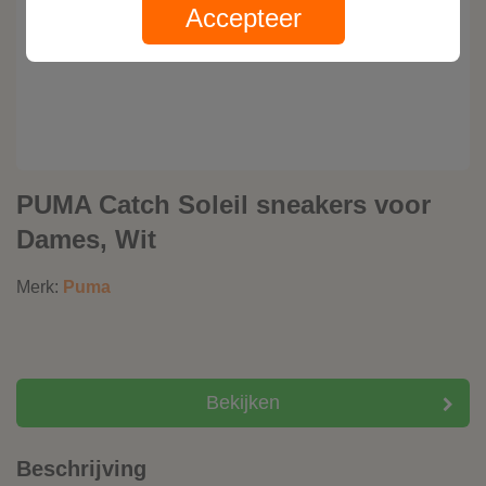
Accepteer
PUMA Catch Soleil sneakers voor
Dames, Wit
Merk:
Puma
Bekijken
Beschrijving