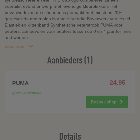
synthetisch leer en een TPU Cat-logo combineren ze een
vooruitstrevend ontwerp met levendige kleurblokken. Het
bovenwerk van de schoenen is gemaakt met minstens 20%
gerecyclede materialen Normale breedte Bovenwerk van textiel
Elastiek en klittenband Synthetische veterstrook PUMA voor
peuters: aanbevolen voor peuters tussen de 0 en 4 jaar for men
and women.
Lees meer
Aanbieders (1)
24.95
PUMA
gratis verzending
Bezoek shop
Details