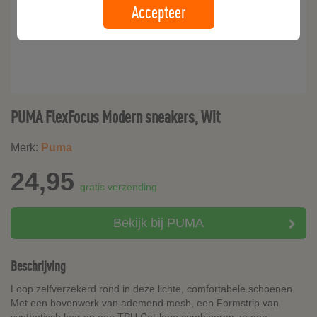
Accepteer
PUMA FlexFocus Modern sneakers, Wit
Merk:
Puma
24,95
gratis verzending
Bekijk bij PUMA
Beschrijving
Loop zelfverzekerd rond in deze lichte, comfortabele schoenen.
Met een bovenwerk van ademend mesh, een Formstrip van