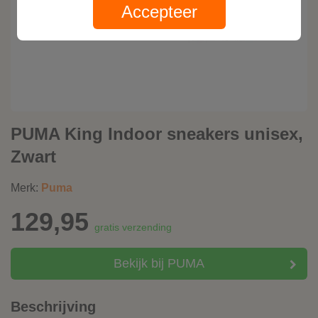
Accepteer
PUMA King Indoor sneakers unisex,
Zwart
Merk:
Puma
129,95
gratis verzending
Bekijk bij PUMA
Beschrijving