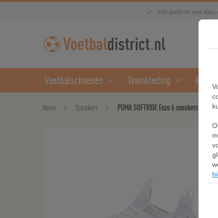
Het platform met alles
Voetbalschoenen
Teamkleding
Kledin
V
c
k
Home
Sneakers
PUMA SOFTRIDE Enzo 6 sneakers uniseks
O
m
v
g
w
hi