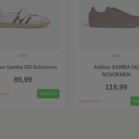
Adidas
Adidas
das Samba OG Schoenen
Adidas SAMBA OG
SCHOENEN
89,99
119,99
etails
Naar shop
Bekijk details
Naa