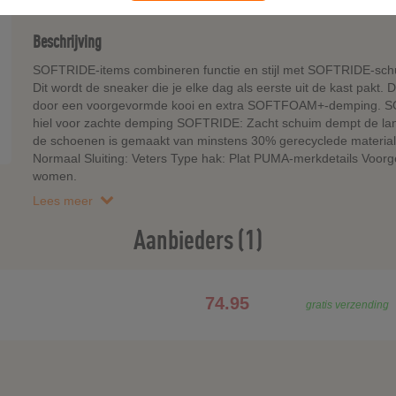
Beschrijving
SOFTRIDE-items combineren functie en stijl met SOFTRIDE-sch
Dit wordt de sneaker die je elke dag als eerste uit de kast pa
door een voorgevormde kooi en extra SOFTFOAM+-demping. SOF
hiel voor zachte demping SOFTRIDE: Zacht schuim dempt de lan
de schoenen is gemaakt van minstens 30% gerecyclede material
Normaal Sluiting: Veters Type hak: Plat PUMA-merkdetails Voor
women.
Lees meer
Aanbieders (1)
74.95
gratis verzending