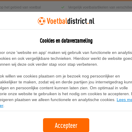
 op het gebied van voetbal
Vergelijk voetbalartikelen van verschil
Cookies en dataverzameling
g
Sneakers
Accessoires
Blog
oor onze 'website en app' maken wij gebruik van functionele en analyti
ookies en ook vergelijkbare technieken. Hierdoor werkt de website goe
unnen wij deze ook verder stap voor stap verbeteren.
, Zwart/Wit
ok willen we cookies plaatsen om je bezoek nog persoonlijker en
PUMA SOFTRIDE Enzo 6 sneakers un
akkelijker te maken, zodat wij en derde partijen jou internetgedrag ku
olgen en persoonlijke content kunnen laten zien. Om optimaal in volle
lorie onze website te gebruiken is het nodig om cookies te accepteren. B
Merk:
Puma
eigeren plaatsen we alleen functionele en analytische cookies.
Lees m
er
.
74,95
gratis verzending
Accepteer
Bekijk bij PUMA