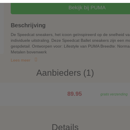
Bekijk bij PUMA
Beschrijving
De Speedcat sneakers, het icoon geïnspireerd op de snelheid van 
individuele uitstraling. Deze Speedcat Ballet sneakers zijn een m
gespdetail. Ontworpen voor: Lifestyle van PUMA Breedte: Normaa
Metalen bovenwerk
Lees meer
Aanbieders (1)
89.95
gratis verzending
Details