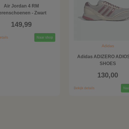
Air Jordan 4 RM
erenschoenen - Zwart
149,99
etails
Naar shop
Adidas
Adidas ADIZERO ADIO
SHOES
130,00
Bekijk details
Naa