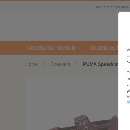
Het platform met alles
Voetbalschoenen
Teamkleding
V
c
k
Home
Sneakers
PUMA Speedcat Balle
O
m
v
g
w
hi