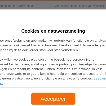
 op het gebied van voetbal
Vergelijk voetbalartikelen van verschil
Cookies en dataverzameling
Kleding
Sneakers
Accessoires
oor onze 'website en app' maken wij gebruik van functionele en analyti
ookies en ook vergelijkbare technieken. Hierdoor werkt de website goe
unnen wij deze ook verder stap voor stap verbeteren.
t Dress-Up sneakers voor Dames, Zwart
ok willen we cookies plaatsen om je bezoek nog persoonlijker en
PUMA Speedcat Ballet 
akkelijker te maken, zodat wij en derde partijen jou internetgedrag ku
olgen en persoonlijke content kunnen laten zien. Om optimaal in volle
voor Dames, Zwart
lorie onze website te gebruiken is het nodig om cookies te accepteren. B
eigeren plaatsen we alleen functionele en analytische cookies.
Lees m
er
.
Merk:
Puma
89,95
Accepteer
gratis verzending