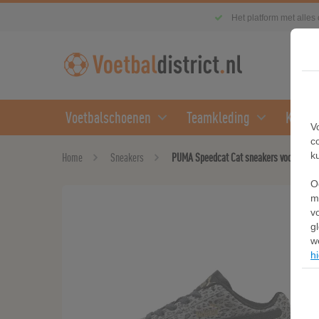
Het platform met alles
Voetbalschoenen
Teamkleding
Kledin
V
c
k
Home
Sneakers
PUMA Speedcat Cat sneakers voor Dames,
O
m
v
g
w
hi