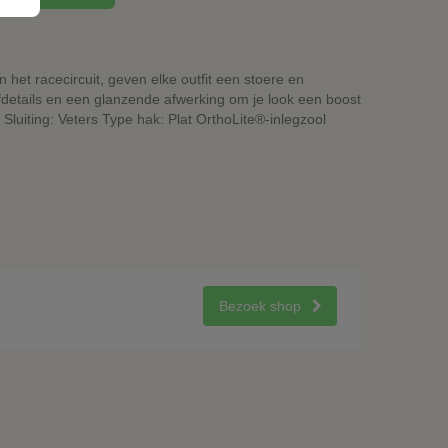
het racecircuit, geven elke outfit een stoere en
ëfdetails en een glanzende afwerking om je look een boost
luiting: Veters Type hak: Plat OrthoLite®-inlegzool
Bezoek shop