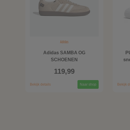
Adidas
Adidas SAMBA OG
P
SCHOENEN
sne
119,99
Bekijk details
Naar shop
Bekijk d