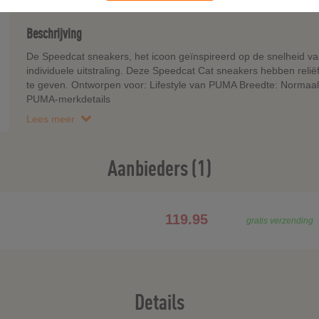
Beschrijving
De Speedcat sneakers, het icoon geïnspireerd op de snelheid van 
individuele uitstraling. Deze Speedcat Cat sneakers hebben reli
te geven. Ontworpen voor: Lifestyle van PUMA Breedte: Normaal S
PUMA-merkdetails
Lees meer
Aanbieders (1)
119.95
gratis verzending
Details