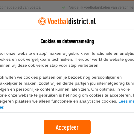
 op het gebied van voetbal
Vergelijk voetbalartikelen van verschil
Cookies en dataverzameling
g
Sneakers
Accessoires
Blog
oor onze 'website en app' maken wij gebruik van functionele en analyti
ookies en ook vergelijkbare technieken. Hierdoor werkt de website goe
unnen wij deze ook verder stap voor stap verbeteren.
 Zwart/Grijs
ok willen we cookies plaatsen om je bezoek nog persoonlijker en
PUMA Speedcat Cat sneakers voor D
akkelijker te maken, zodat wij en derde partijen jou internetgedrag ku
olgen en persoonlijke content kunnen laten zien. Om optimaal in volle
lorie onze website te gebruiken is het nodig om cookies te accepteren. B
Merk:
Puma
eigeren plaatsen we alleen functionele en analytische cookies.
Lees m
er
.
119,95
gratis verzending
Accepteer
Bekijk bij PUMA