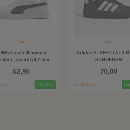
Puma
Adidas
UMA Caven III uniseks
Adidas STREETTALK B
akers, Zwart/Wit/Zilver
SCHOENEN
52,95
70,00
etails
Naar shop
Bekijk details
Naa