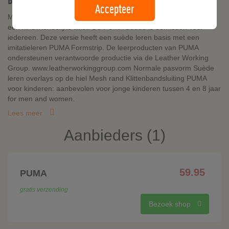
Beschrijving
Accepteer
Maak kennis met een van PUMA's klassiekers, maar dan nu met
een kindvriendelijke twist. De PUMA Suede is een icoon voor
iedereen. Deze versie heeft een suède leren basis met een
imitatieleren PUMA Formstrip. De leerproducten van PUMA
ondersteunen verantwoorde productie via de Leather Working
Group. www.leatherworkinggroup.com Normale pasvorm Suède
leren overlays op de hiel Mesh rand Klittenbandsluiting PUMA
voor kinderen: aanbevolen voor jonge kinderen tussen 4 en 8 jaar
for men and women.
Lees meer
Aanbieders (1)
59.95
PUMA
gratis verzending
Bezoek shop