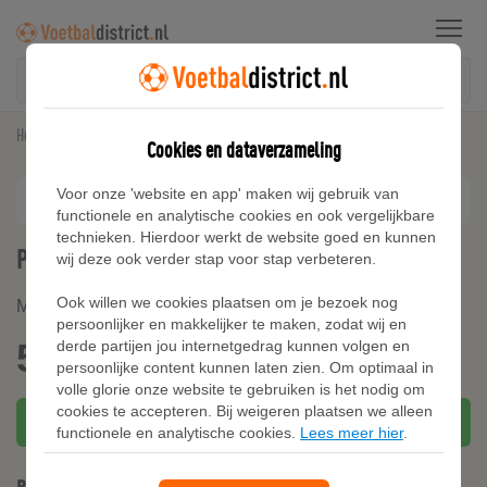
Menu
Home
Sneakers
PUMA Suede Classics sneakers, Wit
Cookies en dataverzameling
Voor onze 'website en app' maken wij gebruik van
functionele en analytische cookies en ook vergelijkbare
technieken. Hierdoor werkt de website goed en kunnen
PUMA Suede Classics sneakers, Wit
wij deze ook verder stap voor stap verbeteren.
Ook willen we cookies plaatsen om je bezoek nog
Merk:
Puma
persoonlijker en makkelijker te maken, zodat wij en
59,95
derde partijen jou internetgedrag kunnen volgen en
gratis verzending
persoonlijke content kunnen laten zien. Om optimaal in
volle glorie onze website te gebruiken is het nodig om
cookies te accepteren. Bij weigeren plaatsen we alleen
Bekijk bij PUMA
functionele en analytische cookies.
Lees meer hier
.